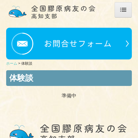
ホーム
私たちについて
膠原病について
ホーム
体験談
活動案内
体験談
会報 くじらくん
医療後援会・交流会
準備中
体験談
体験談
体験談募集